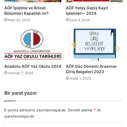
AÖF İşletme ve İktisat
AÖF Yatay Geçiş Kayıt
Bölümleri Kapatıldı mı?
İşlemleri – 2024
Mart 22, 2025
Eylül 9, 2024
Anadolu AÖF Yaz Okulu 2024
AÖF Güz Dönemi Arasınav
Giriş Belgeleri 2023
Haziran 7, 2024
Aralık 1, 2023
Bir yanıt yazın
E-posta adresiniz yayınlanmayacak.
Gerekli alanlar
*
ile
işaretlenmişlerdir
Y