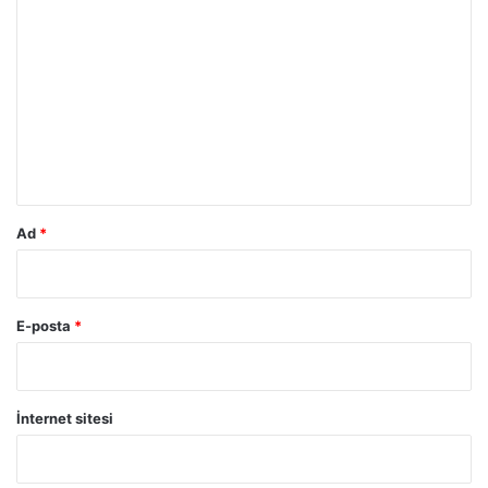
o
r
u
m
*
Ad
*
E-posta
*
İnternet sitesi