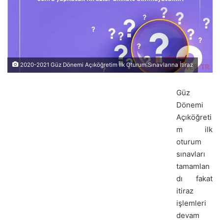
2020-2021 Güz Dönemi Açıköğretim İlk Oturum Sınavlarına İtiraz
Güz
Dönemi
Açıköğreti
m ilk
oturum
sınavları
tamamlan
dı fakat
itiraz
işlemleri
devam