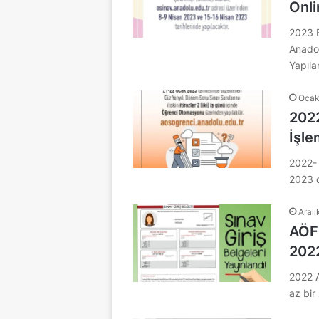
Onli
2023 B
Anadol
Yapıl
Ocak
2022
İşle
2022- 
2023 
Aralı
AÖF 
202
2022 A
az bi