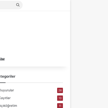
Arama
yap
...
ŞIM
tegoriler
Duyurular
26
Kayıtlar
13
Açıköğretim
11