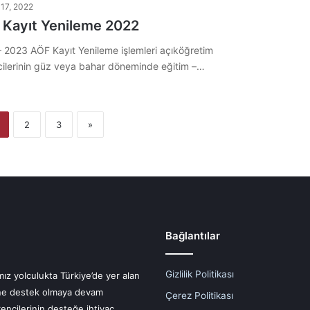
 17, 2022
 Kayıt Yenileme 2022
 2023 AÖF Kayıt Yenileme işlemleri açıköğretim
ilerinin güz veya bahar döneminde eğitim –…
2
3
»
Bağlantılar
Gizlilik Politikası
mız yolculukta Türkiye’de yer alan
rine destek olmaya devam
Çerez Politikası
encilerinin desteğe ihtiyaç