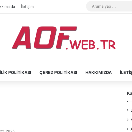
kkımızda
İletişim
ILIK POLITIKASI
ÇEREZ POLITIKASI
HAKKIMIZDA
İLETI
Ka
 22, 2025