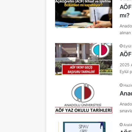
AÖF 
mı?
Anadol
alınan
Eylül
AÖF 
2025 A
Eylül 
Hazi
Ana
Anadol
sınavl
Aralı