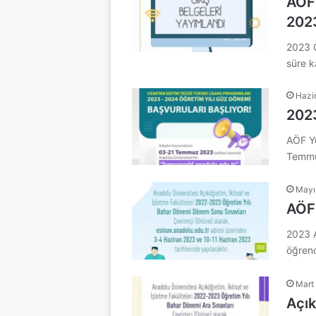
AÖF 
202
2023 G
süre k
Hazi
2023
AÖF Yü
Temmu
Mayı
AÖF 
2023 A
öğrenc
Mart
Açık