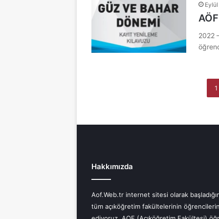
Eylül
AÖF
2022 –
öğrenc
1
Hakkımızda
Aof.Web.tr internet sitesi olarak başladığı
tüm açıköğretim fakültelerinin öğrencile
ediyoruz. AOF (Açıköğretim Fakültesi) öğr