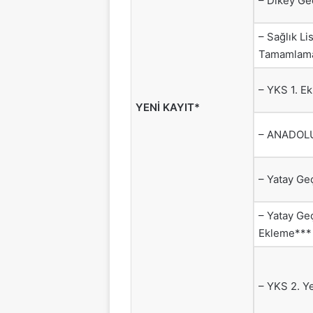
– Dikey Ge
– Sağlık Li
Tamamlam
– YKS 1. E
YENİ KAYIT*
– ANADOL
– Yatay Ge
– Yatay Ge
Ekleme***
– YKS 2. Y