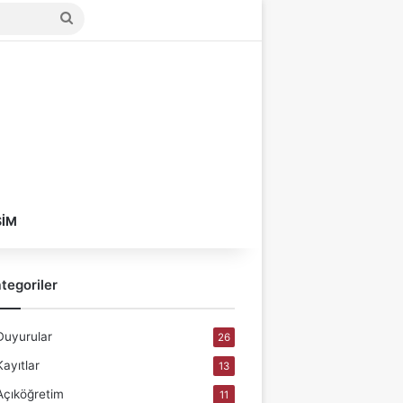
Arama
yap
...
ŞIM
tegoriler
Duyurular
26
Kayıtlar
13
Açıköğretim
11