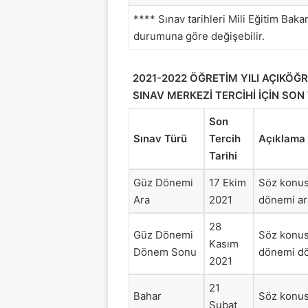
**** Sınav tarihleri Mili Eğitim Bak
durumuna göre değişebilir.
2021-2022 ÖĞRETİM YILI AÇIKÖĞR
SINAV MERKEZİ TERCİHİ İÇİN SON
Son
Sınav Türü
Tercih
Açıklama
Tarihi
Güz Dönemi
17 Ekim
Söz konusu
Ara
2021
dönemi ara
28
Güz Dönemi
Söz konusu
Kasım
Dönem Sonu
dönemi dön
2021
21
Bahar
Söz konusu
Şubat