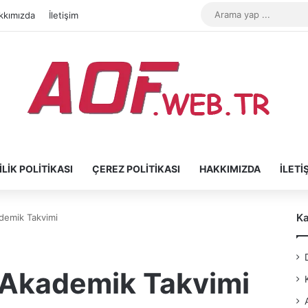
kkımızda
İletişim
ILIK POLITIKASI
ÇEREZ POLITIKASI
HAKKIMIZDA
İLETI
Ka
demik Takvimi
 Akademik Takvimi