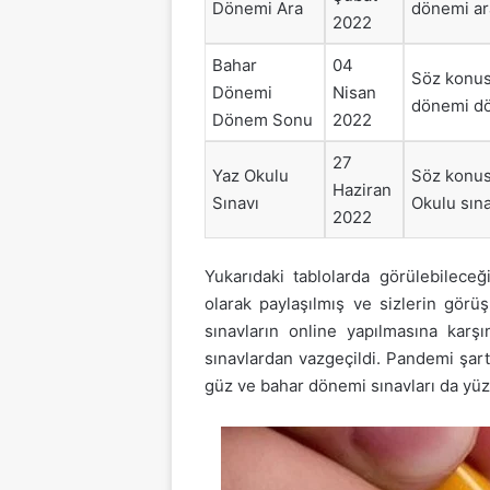
Dönemi Ara
dönemi ara
2022
Bahar
04
Söz konusu
Dönemi
Nisan
dönemi dön
Dönem Sonu
2022
27
Yaz Okulu
Söz konusu
Haziran
Sınavı
Okulu sına
2022
Yukarıdaki tablolarda görülebileceği
olarak paylaşılmış ve sizlerin gör
sınavların online yapılmasına kar
sınavlardan vazgeçildi. Pandemi şar
güz ve bahar dönemi sınavları da yüz 