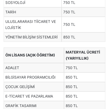
SOSYOLOJİ
750 TL
TARİH
750 TL
ULUSLARARASI TİİCARET VE
750 TL
LOJİSTİK
YÖNETİM BİLİŞİM SİSTEMLERİ
850 TL
MATERYAL ÜCRETİ
ÖN LİSANS (AÇIK ÖĞRETİM)
(YARIYILLIK)
ADALET
750 TL
BİLGİSAYAR PROGRAMCILIĞI
850 TL
ÇOCUK GELİŞİMİ
850 TL
E-TİCARET VE PAZARLAMA
850 TL
GRAFİK TASARIMI
850 TL