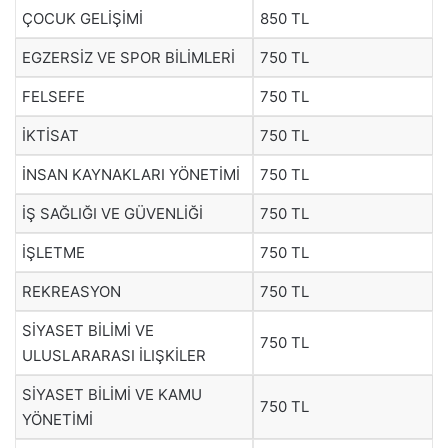
ÇOCUK GELİŞİMİ
850 TL
EGZERSİZ VE SPOR BİLİMLERİ
750 TL
FELSEFE
750 TL
İKTİSAT
750 TL
İNSAN KAYNAKLARI YÖNETİMİ
750 TL
İŞ SAĞLIĞI VE GÜVENLİĞİ
750 TL
İŞLETME
750 TL
REKREASYON
750 TL
SİYASET BİLİMİ VE
750 TL
ULUSLARARASI İLIŞKİLER
SİYASET BİLİMİ VE KAMU
750 TL
YÖNETİMİ