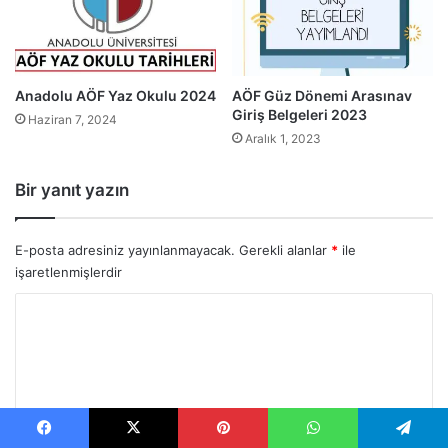
Anadolu AÖF Yaz Okulu 2024
AÖF Güz Dönemi Arasınav
Giriş Belgeleri 2023
Haziran 7, 2024
Aralık 1, 2023
Bir yanıt yazın
E-posta adresiniz yayınlanmayacak.
Gerekli alanlar
*
ile
işaretlenmişlerdir
Y
o
r
u
m
Facebook
X
Pinterest
WhatsApp
Telegram