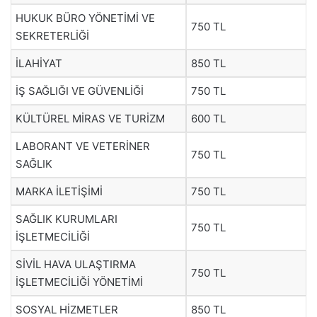
HUKUK BÜRO YÖNETİMİ VE
750 TL
SEKRETERLİĞİ
İLAHİYAT
850 TL
İŞ SAĞLIĞI VE GÜVENLİĞİ
750 TL
KÜLTÜREL MİRAS VE TURİZM
600 TL
LABORANT VE VETERİNER
750 TL
SAĞLIK
MARKA İLETİŞİMİ
750 TL
SAĞLIK KURUMLARI
750 TL
İŞLETMECİLİĞİ
SİVİL HAVA ULAŞTIRMA
750 TL
İŞLETMECİLİĞİ YÖNETİMİ
SOSYAL HİZMETLER
850 TL