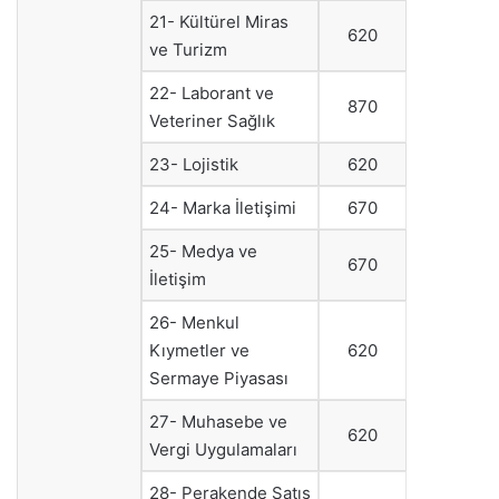
21- Kültürel Miras
620
ve Turizm
22- Laborant ve
870
Veteriner Sağlık
23- Lojistik
620
24- Marka İletişimi
670
25- Medya ve
670
İletişim
26- Menkul
Kıymetler ve
620
Sermaye Piyasası
27- Muhasebe ve
620
Vergi Uygulamaları
28- Perakende Satış