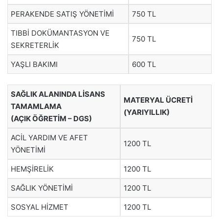
PERAKENDE SATIŞ YÖNETİMİ
750 TL
TIBBİ DOKÜMANTASYON VE
750 TL
SEKRETERLİK
YAŞLI BAKIMI
600 TL
SAĞLIK ALANINDA LİSANS
MATERYAL ÜCRETİ
TAMAMLAMA
(YARIYILLIK)
(AÇIK ÖĞRETİM – DGS)
ACİL YARDIM VE AFET
1200 TL
YÖNETİMİ
HEMŞİRELİK
1200 TL
SAĞLIK YÖNETİMİ
1200 TL
SOSYAL HİZMET
1200 TL