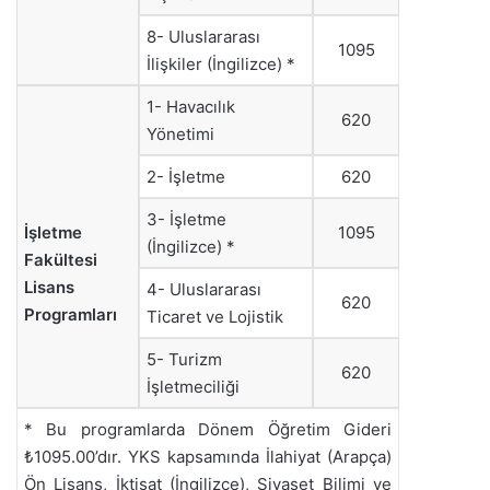
8- Uluslararası
1095
İlişkiler (İngilizce) *
1- Havacılık
620
Yönetimi
2- İşletme
620
3- İşletme
İşletme
1095
(İngilizce) *
Fakültesi
Lisans
4- Uluslararası
620
Programları
Ticaret ve Lojistik
5- Turizm
620
İşletmeciliği
* Bu programlarda Dönem Öğretim Gideri
₺1095.00’dır. YKS kapsamında İlahiyat (Arapça)
Ön Lisans, İktisat (İngilizce), Siyaset Bilimi ve