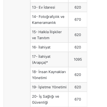
13- Ev İdaresi
620
14- Fotoğrafçılık ve
670
Kameramanlık
15- Halkla İlişkiler
620
ve Tanıtım
16- İlahiyat
620
17- İlahiyat
1095
(Arapça)*
18- İnsan Kaynakları
620
Yönetimi
19- İşletme Yönetimi
620
20- İş Sağlığı ve
670
Güvenliği