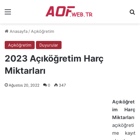
Menü
Ar
Anasayfa
/
Açıköğretim
Açıköğretim
Duyurular
2023 Açıköğretim Harç
Miktarları
Ağustos 20, 2022
0
347
Açıköğret
im Harç
Miktarları
açıköğreti
me kayıt