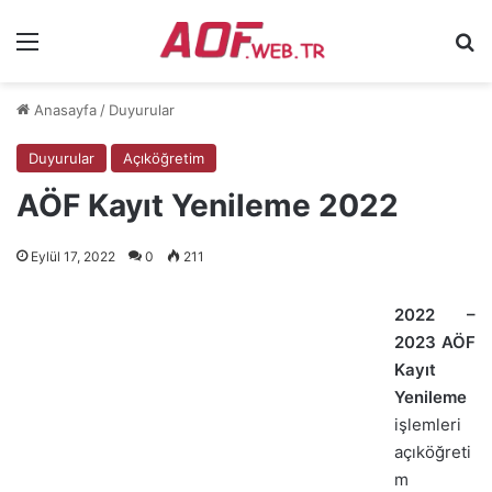
Menü
Ar
Anasayfa
/
Duyurular
Duyurular
Açıköğretim
AÖF Kayıt Yenileme 2022
Eylül 17, 2022
0
211
2022 –
2023 AÖF
Kayıt
Yenileme
işlemleri
açıköğreti
m