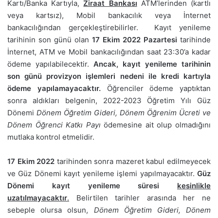
Kartı/Banka Kartıyla,
Ziraat Bankası
ATM’lerinden (kartlı
veya kartsız), Mobil bankacılık veya İnternet
bankacılığından gerçekleştirebilirler. Kayıt yenileme
tarihinin son günü olan
17 Ekim 2022 Pazartesi
tarihinde
İnternet, ATM ve Mobil bankacılığından saat 23:30’a kadar
ödeme yapılabilecektir.
Ancak, kayıt yenileme tarihinin
son günü provizyon işlemleri nedeni ile kredi kartıyla
ödeme yapılamayacaktır.
Öğrenciler ödeme yaptıktan
sonra aldıkları belgenin, 2022-2023 Öğretim Yılı Güz
Dönemi
Dönem Öğretim Gideri, Dönem Öğrenim Ücreti ve
Dönem Öğrenci Katkı Payı
ödemesine ait olup olmadığını
mutlaka kontrol etmelidir.
17 Ekim 2022
tarihinden sonra mazeret kabul edilmeyecek
ve Güz Dönemi kayıt yenileme işlemi yapılmayacaktır.
Güz
Dönemi
kayıt yenileme süresi
kesinlikle
uzatılmayacaktır
.
Belirtilen tarihler arasında her ne
sebeple olursa olsun,
Dönem Öğretim Gideri, Dönem