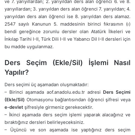
ve 7. yarıyıllardan; 2. yarıyıldan ders alan öğrenci 6. ve 8.
yarıyıllardan; 3. yarıyıldan ders alan öğrenci 7. yarıyıldan; 4.
yarıyıldan ders alan öğrenci ise 8. yarıyıldan ders alamaz.
2547 sayılı Kanunun 5. maddesinin birinci fıkrasının (ı)
bendi gereğince zorunlu dersler olan Atatürk İlkeleri ve
İnkılap Tarihi I-II, Türk Dili I-II ve Yabancı Dil I-II dersleri için
bu madde uygulanmaz.
Ders Seçim (Ekle/Sil) İşlemi Nasıl
Yapılır?
Ders seçimi üç aşamadan oluşmaktadır:
–
Birinci aşamada aof.anadolu.edu.tr adresi
Ders Seçimi
(Ekle/Sil)
Otomasyonu
bağlantısından
öğrenci şifresi
veya
e-devlet
şifresiyle
girmeniz gerekecektir.
–
İkinci aşamada ders seçim işlemi yaparak alacağınız ve
bıraktığınız dersleri belirleyeceksiniz.
–
Üçüncü ve son aşamada ise yaptığınız ders seçim