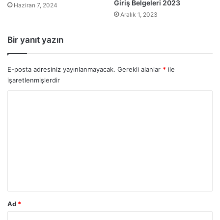
Giriş Belgeleri 2023
Haziran 7, 2024
Aralık 1, 2023
Bir yanıt yazın
E-posta adresiniz yayınlanmayacak.
Gerekli alanlar
*
ile
işaretlenmişlerdir
Y
o
r
u
m
*
Ad
*