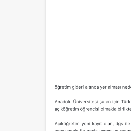
öğretim gideri altında yer alması ne
Anadolu Üniversitesi şu an için Tür
açıköğretim öğrencisi olmakla birlikt
Açıköğretim yeni kayıt olan, dgs ile
yatay geçiş ile geçiş yapan ve mev