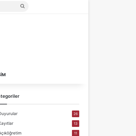
Arama
yap
...
ŞIM
tegoriler
Duyurular
26
Kayıtlar
13
Açıköğretim
11