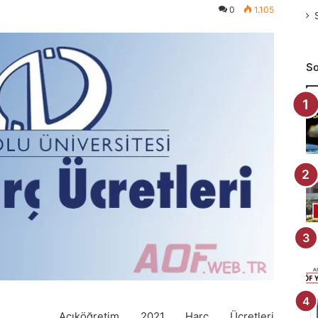
0
1.105
So
Açıköğretim 2021 Harç Ücretleri